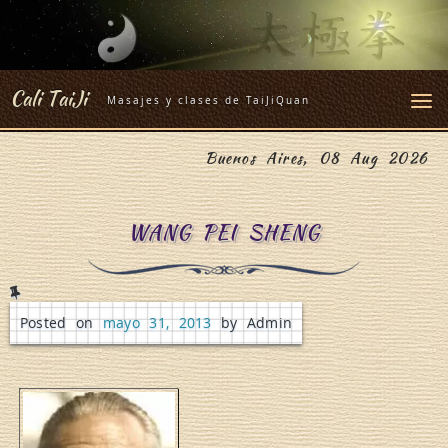
Skip
to
content
Cali TaiJi
Masajes y clases de TaiJiQuan
Buenos Aires, 08 Aug 2026
WANG PEI SHENG
Posted on
mayo 31, 2013
by Admin