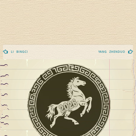
Navegación
LI BINGCI
YANG ZHENDUO
de
entradas