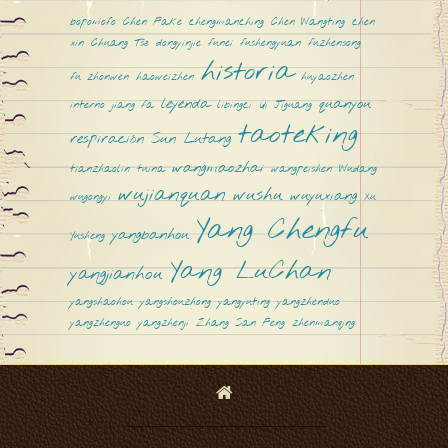
bopomofo
Chen Fake
chengmanching
Chen Wangting
chen
xin
Chuang Tsé
dongyinjie
funei
fushengyuan
fuzhensong
historia
fu zhonwen
haoweizhen
huyaozhen
leyenda
quanyou
interno
jiang fa
libingci
Qi Jiguang
taoteking
respiración
Sun Lutang
wangmaozhai
tianzhaolin
tuina
wangpeishen
Wudang
wujianquan
wushu
wuyuxiang
wugongyi
Xu
Yang Chengfu
yangbanhou
Yusheng
Yang LuChan
yangjianhou
yangshaohou
yangshouzhong
yangyuting
yangzhenduo
yangzhenguo
yangzhenji
Zhang San Feng
zhenmanqing