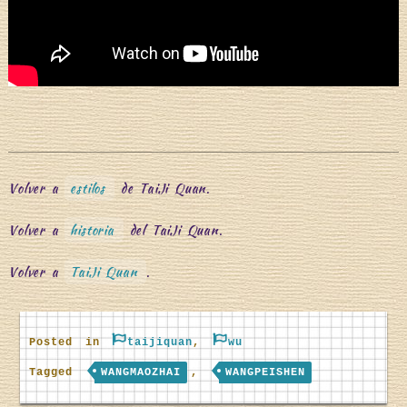
Volver a
estilos
de TaiJi Quan.
Volver a
historia
del TaiJi Quan.
Volver a
TaiJi Quan
.
Posted in
taijiquan
,
wu
Tagged
WANGMAOZHAI
,
WANGPEISHEN