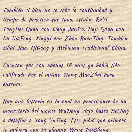
También si bien no se sabe la continuidad y
tiempo de práctica que tuvo, estudió RuYi
TongBei Quan con Liang JunPo. Baji Quan con
Xu XiuFeng. Xingyi con Zhao RuenTing. También
Shui Jiao, QiGong y Medicina Tradicional China.
Cuentan que con apenas 18 años ya había sido
calificado por el mismo
Wang MaoZhai
para
enseñar.
Hay una historia en la cual un practicante de un
monasterio del monte WuDang viajó hasta BeiJing
a desafiar a Yang YuTing. Este pidió que primero
se midiera con su alumno Wang PeiSheng.