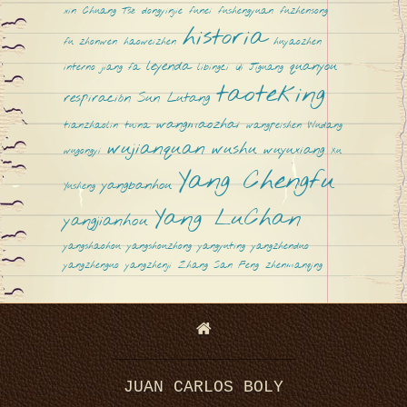
n
xin
Chuang Tsé
dongyinjie
funei
fushengyuan
fuzhensong
historia
fu zhonwen
haoweizhen
huyaozhen
leyenda
quanyou
interno
jiang fa
libingci
Qi Jiguang
taoteking
respiración
Sun Lutang
wangmaozhai
tianzhaolin
tuina
wangpeishen
Wudang
g
wujianquan
wushu
wuyuxiang
wugongyi
Xu
Yang Chengfu
yangbanhou
Yusheng
Yang LuChan
yangjianhou
yangshaohou
yangshouzhong
yangyuting
yangzhenduo
yangzhenguo
yangzhenji
Zhang San Feng
zhenmanqing
T
JUAN CARLOS BOLY