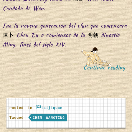
Condado de Wen.
Fue la novena generación del clan que comenzara
Chen Bu a comienzos de la
dinastía
陳卜
明朝
Ming, fines del siglo XIV.
“
Continue reading
Posted in
taijiquan
C
Tagged
CHEN WANGTING