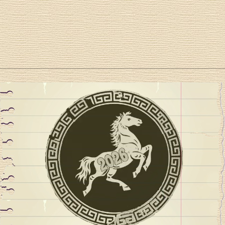
h
e
n