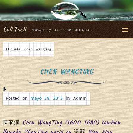
Skip
to
content
Cali TaiJi
Masajes y clases de TaiJiQuan
Etiqueta:
Chen Wangting
CHEN WANGTING
Posted on
mayo 28, 2013
by Admin
Chen WangTing (1600-1680) también
陳家溝
llamado ZhouTing nació en
Wen Xian,
溫縣