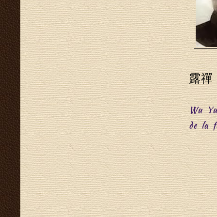
露禪
Wu YuX
de la 