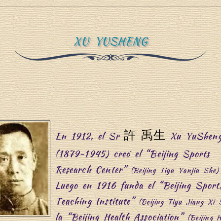
XU YUSHENG
許 禹生
En 1912, el Sr
Xu YuShen
(1879-1945) creó el “Beijing Sports
Research Center”
(Beijing Tiyu Yanjiu She)
Luego en 1916 funda el “Beijing Sport
Teaching Institute”
(Beijing Tiyu Jiang Xi 
la “Beijing Health Association”
(Beijing 