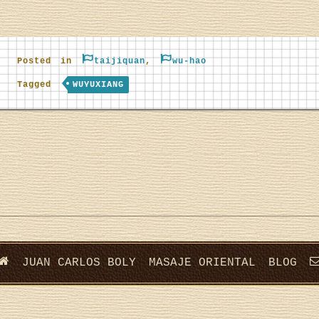
Posted in
taijiquan
,
wu-hao
Tagged
WUYUXIANG
JUAN CARLOS BOLY
MASAJE ORIENTAL
BLOG