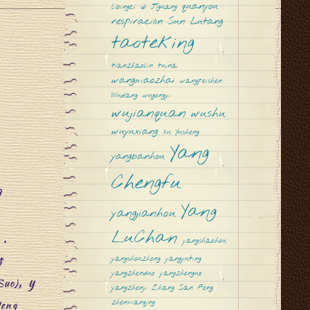
quanyou
libingci
Qi Jiguang
respiración
Sun Lutang
taoteking
tianzhaolin
tuina
wangmaozhai
wangpeishen
o
Wudang
wugongyi
wujianquan
wushu
wuyuxiang
Xu Yusheng
Yang
yangbanhou
Chengfu
g
W
Yang
yangjianhou
LuChan
.
yangshaohou
s
yangshouzhong
yangyuting
yangzhenduo
yangzhenguo
, y
Suo)
yangzhenji
Zhang San Feng
zhenmanqing
Heng