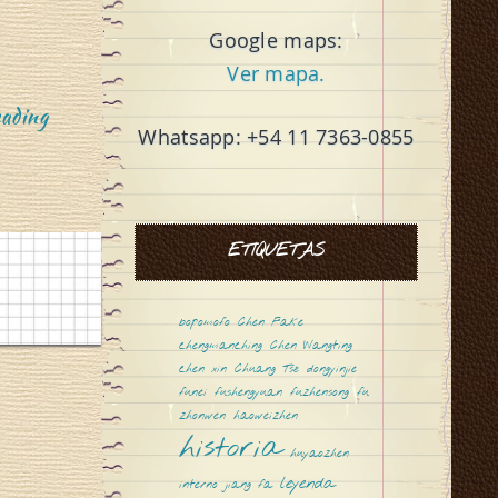
Google maps:
Ver mapa.
“
ading
Whatsapp: +54 11 7363-0855
ETIQUETAS
H
bopomofo
Chen Fake
chengmanching
Chen Wangting
chen xin
Chuang Tsé
dongyinjie
funei
fushengyuan
fuzhensong
fu
zhonwen
haoweizhen
historia
huyaozhen
a
leyenda
interno
jiang fa