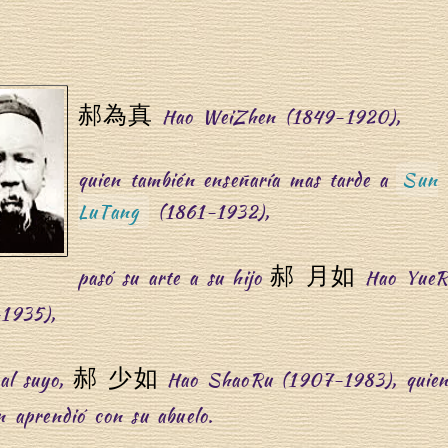
郝為真
Hao WeiZhen (1849-1920),
quien también enseñaría mas tarde a
Sun
LuTang
(1861-1932),
郝 月如
pasó su arte a su hijo
Hao YueR
1935),
郝 少如
 al suyo,
Hao ShaoRu (1907-1983), quie
n aprendió con su abuelo.