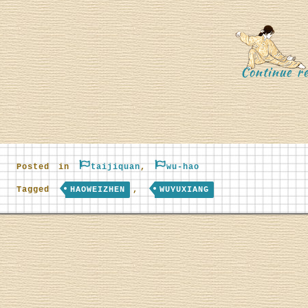
Continue re
Posted in
taijiquan
,
wu-hao
Tagged
HAOWEIZHEN
,
WUYUXIANG