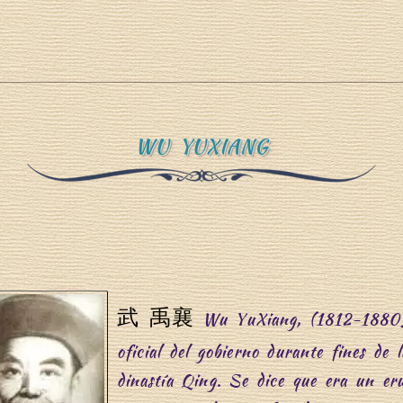
WU YUXIANG
武 禹襄
Wu YuXiang, (1812-1880)
oficial del gobierno durante fines de l
dinastía Qing. Se dice que era un eru