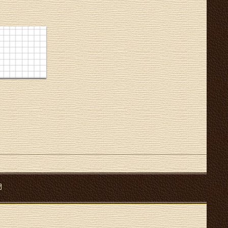
n
W
g
u
”
Y