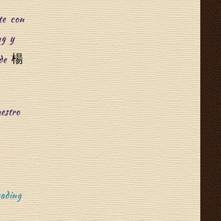
te con
S
”
g y
楊
 de
h
estro
e
“
ading