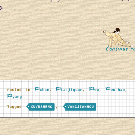
.
i)
Continue re
Posted in
chen
,
taijiquan
,
wu
,
wu-hao
,
yang
Tagged
XUYUSHENG
,
YANGJIANHOU