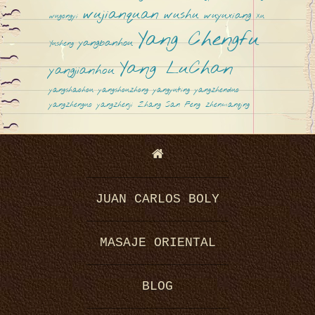
u
wujianquan
wushu
wuyuxiang
wugongyi
Xu
Yang Chengfu
yangbanhou
Yusheng
Yang LuChan
yangjianhou
yangshaohou
yangshouzhong
yangyuting
yangzhenduo
yangzhenguo
yangzhenji
Zhang San Feng
zhenmanqing
Z
JUAN CARLOS BOLY
h
MASAJE ORIENTAL
BLOG