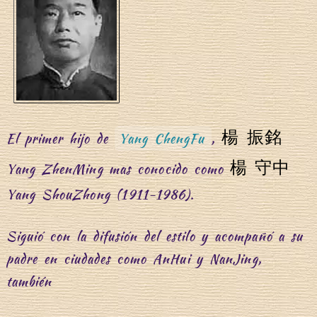
楊 振銘
El primer hijo de
Yang ChengFu
,
楊 守中
Yang ZhenMing mas conocido como
Yang ShouZhong (1911-1986).
Siguió con la difusión del estilo y acompañó a su
padre en ciudades como AnHui y NanJing,
también