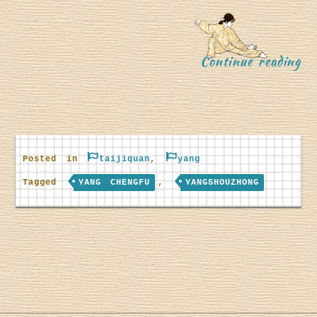
“
Continue reading
Posted in
taijiquan
,
yang
Y
Tagged
YANG CHENGFU
,
YANGSHOUZHONG
a