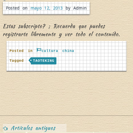
o
Posted on
mayo 12, 2013
by Admin
Estas subscripto? ; Recuerda que puedes
registrarte libremente y ver todo el contenido.
Posted in
cultura china
Z
Tagged
TAOTEKING
i
Navegación
Artículos antiguos