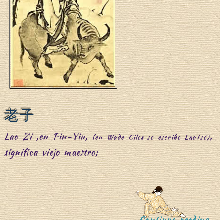
o
老子
Lao Zi ,en Pin-Yin,
,
(en Wade-Giles se escribe LaoTsé)
”
significa viejo maestro;
“
Continue reading