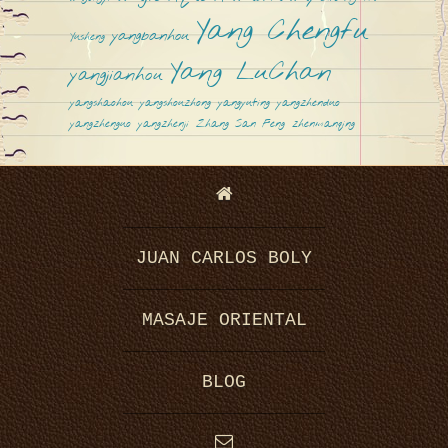
Yang Chengfu
yangbanhou
Yusheng
Yang LuChan
yangjianhou
yangshaohou
yangshouzhong
yangyuting
yangzhenduo
yangzhenguo
yangzhenji
Zhang San Feng
zhenmanqing
JUAN CARLOS BOLY
MASAJE ORIENTAL
BLOG