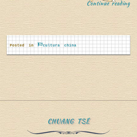
“
Continue reading
g
Posted in
cultura china
I
”
d
CHUANG TSÉ