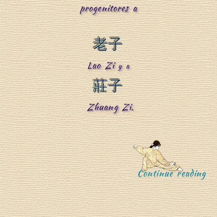
progenitores a
n
老子
Lao Zi
”
y a
莊子
g
Zhuang Zi.
T
“
Continue reading