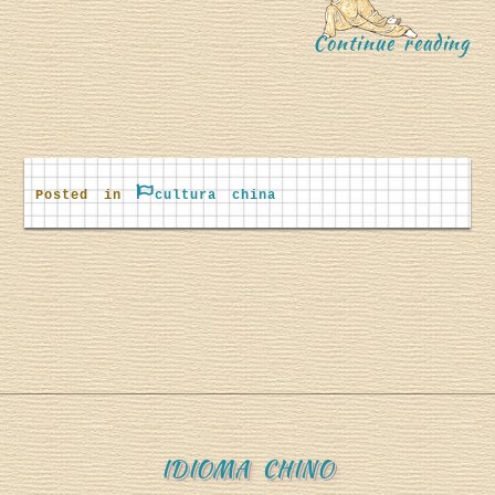
“
Continue reading
Posted in
cultura china
D
a
IDIOMA CHINO