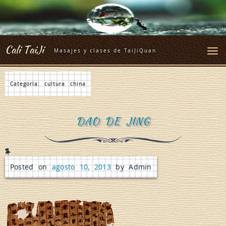
Skip
to
content
Cali TaiJi
Masajes y clases de TaiJiQuan
Categoría:
cultura china
DAO DE JING
Posted on
agosto 10, 2013
by Admin