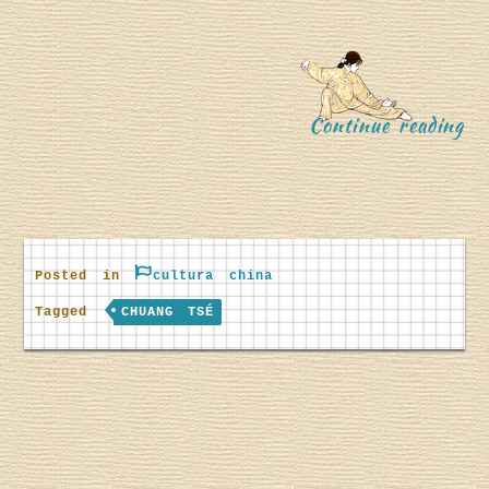
a
“
Continue reading
C
Posted in
cultura china
C
Tagged
CHUANG TSÉ
h
h