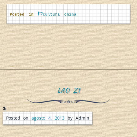
s
Posted in
cultura china
D
é
a
LAO ZI
”
o
Posted on
agosto 4, 2013
by Admin