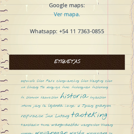
Google maps:
Ver mapa.
Whatsapp: +54 11 7363-0855
ETIQUETAS
bopomofo
Chen Fake
chengmanching
Chen Wangting
chen
xin
Chuang Tsé
dongyinjie
funei
fushengyuan
fuzhensong
historia
fu zhonwen
haoweizhen
huyaozhen
leyenda
quanyou
interno
jiang fa
libingci
Qi Jiguang
taoteking
respiración
Sun Lutang
wangmaozhai
tianzhaolin
tuina
wangpeishen
Wudang
wujianquan
wushu
wuyuxiang
wugongyi
Xu