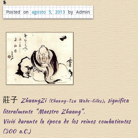
i
Posted on
agosto 5, 2013
by Admin
o
莊子
ZhuangZi
, significa
(Chuang-Tzu Wade-Giles)
literalmente “Maestro Zhuang”.
m
Vivió durante la época de los reinos combatientes
(300 a.C.)