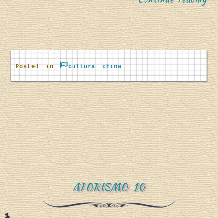
Posted in
cultura china
L
a
AFORISMO 10