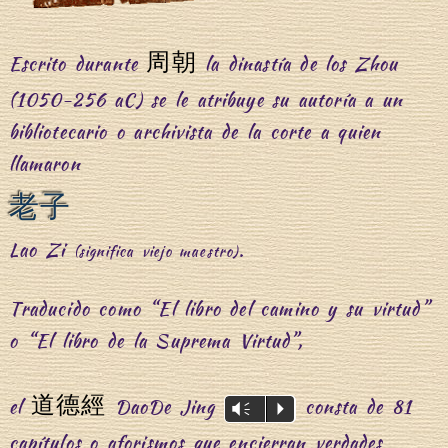
周朝
Escrito durante
la dinastía de los Zhou
(1050-256 aC) se le atribuye su autoría a un
bibliotecario o archivista de la corte a quien
llamaron
老子
Lao Zi
.
(significa viejo maestro)
Traducido como “El libro del camino y su virtud”
o “El libro de la Suprema Virtud”,
道德經
el
DaoDe Jing
consta de 81
Vm
P
capítulos o aforismos que encierran verdades