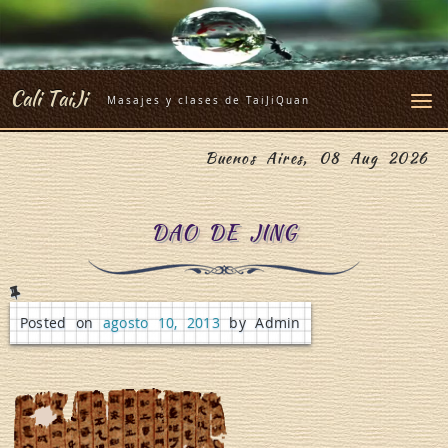
Skip
to
content
Cali TaiJi
Masajes y clases de TaiJiQuan
Buenos Aires, 08 Aug 2026
DAO DE JING
Posted on
agosto 10, 2013
by Admin