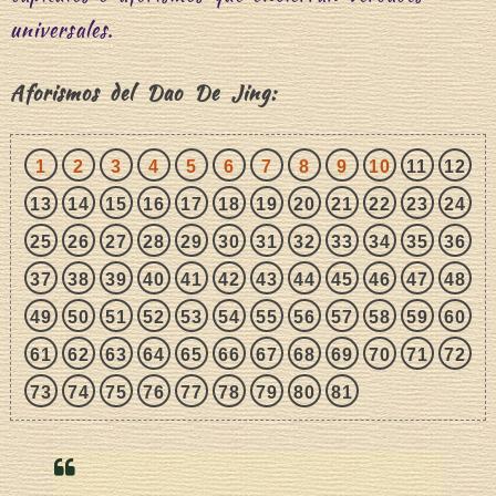
universales.
Aforismos del Dao De Jing:
1
2
3
4
5
6
7
8
9
10
11
12
13
14
15
16
17
18
19
20
21
22
23
24
25
26
27
28
29
30
31
32
33
34
35
36
37
38
39
40
41
42
43
44
45
46
47
48
49
50
51
52
53
54
55
56
57
58
59
60
61
62
63
64
65
66
67
68
69
70
71
72
73
74
75
76
77
78
79
80
81