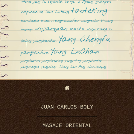
leyenda
quanyou
interno
jiang fa
libingci
Qi Jiguang
taoteking
respiración
Sun Lutang
wangmaozhai
tianzhaolin
tuina
wangpeishen
Wudang
wujianquan
wushu
wuyuxiang
wugongyi
Xu
Yang Chengfu
yangbanhou
Yusheng
Yang LuChan
yangjianhou
yangshaohou
yangshouzhong
yangyuting
yangzhenduo
yangzhenguo
yangzhenji
Zhang San Feng
zhenmanqing
JUAN CARLOS BOLY
MASAJE ORIENTAL