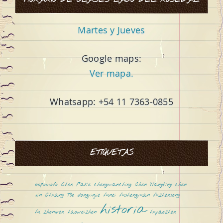
HORARIO DE CLASES LAGO DEL ROSEDAL
Martes y Jueves
Google maps:
Ver mapa.
Whatsapp: +54 11 7363-0855
ETIQUETAS
bopomofo
Chen Fake
chengmanching
Chen Wangting
chen
xin
Chuang Tsé
dongyinjie
funei
fushengyuan
fuzhensong
historia
fu zhonwen
haoweizhen
huyaozhen