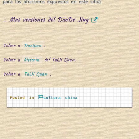
para los aforismos expuestos en este sitio)
– Mas versiones del DaoDe Jing
Volver a
Daoísmo
.
Volver a
historia
del TaiJi Quan.
Volver a
TaiJi Quan
.
Posted in
cultura china