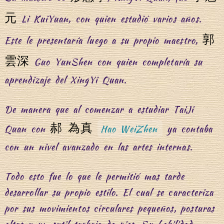
元
Li KuiYuan, con quien estudió varios años.
郭
Este le presentaría luego a su propio maestro,
雲深
Guo YunShen con quien completaría su
aprendizaje del XingYi Quan.
De manera que al comenzar a estudiar TaiJi
郝 為真
Quan con
Hao WeiZhen
ya contaba
con un nivel avanzado en las artes internas.
Todo esto fue lo que le permitió mas tarde
desarrollar su propio estilo. El cual se caracteriza
por sus movimientos circulares pequeños, posturas