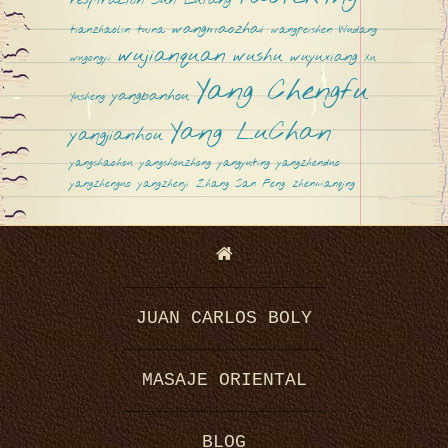
respiración
Sun Lutang
wangmaozhai
tianzhaolin
tuina
wangpeishen
Wudang
wujianquan
wushu
wuyuxiang
wugongyi
Xu
Yang Chengfu
yangbanhou
Yusheng
Yang LuChan
yangjianhou
yangshaohou
yangshouzhong
yangyuting
yangzhenduo
yangzhenguo
yangzhenji
Zhang San Feng
zhenmanqing
JUAN CARLOS BOLY
MASAJE ORIENTAL
BLOG