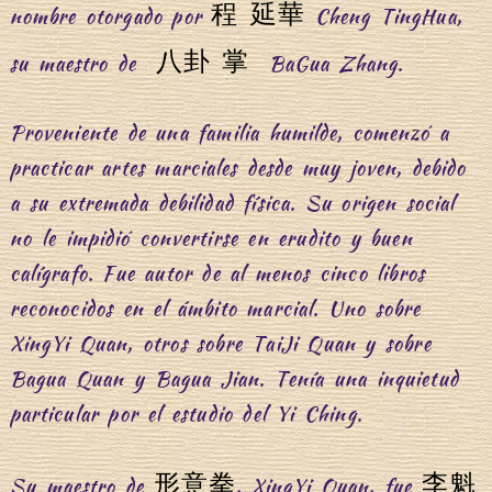
程 延華
nombre otorgado por
Cheng TingHua,
八卦 掌
su maestro de
BaGua Zhang.
Proveniente de una familia humilde, comenzó a
practicar artes marciales desde muy joven, debido
a su extremada debilidad física. Su origen social
no le impidió convertirse en erudito y buen
calígrafo. Fue autor de al menos cinco libros
reconocidos en el ámbito marcial. Uno sobre
XingYi Quan, otros sobre TaiJi Quan y sobre
Bagua Quan y Bagua Jian. Tenía una inquietud
particular por el estudio del Yi Ching.
形意拳
李魁
Su maestro de
, XingYi Quan, fue