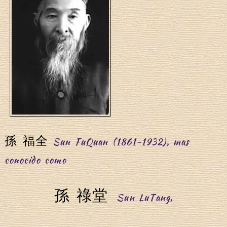
孫 福全
Sun FuQuan (1861-1932), mas
conocido como
孫 祿堂
Sun LuTang,