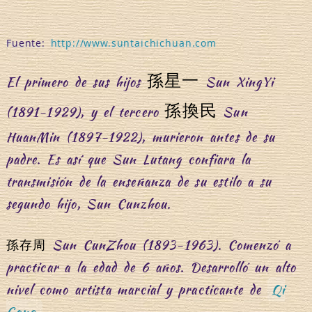
Fuente:
http://www.suntaichichuan.com
孫星一
El primero de sus hijos
Sun XingYi
孫換民
(1891-1929), y el tercero
Sun
HuanMin (1897-1922), murieron antes de su
padre. Es así que Sun Lutang confiara la
transmisión de la enseñanza de su estilo a su
segundo hijo, Sun Cunzhou.
Sun CunZhou (1893-1963). Comenzó a
孫存周
practicar a la edad de 6 años. Desarrolló un alto
nivel como artista marcial y practicante de
Qi
Gong
.