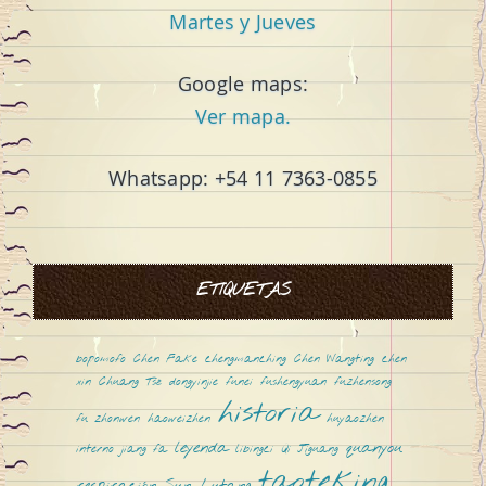
Martes y Jueves
Google maps:
Ver mapa.
Whatsapp: +54 11 7363-0855
ETIQUETAS
bopomofo
Chen Fake
chengmanching
Chen Wangting
chen
xin
Chuang Tsé
dongyinjie
funei
fushengyuan
fuzhensong
historia
fu zhonwen
haoweizhen
huyaozhen
leyenda
quanyou
interno
jiang fa
libingci
Qi Jiguang
taoteking