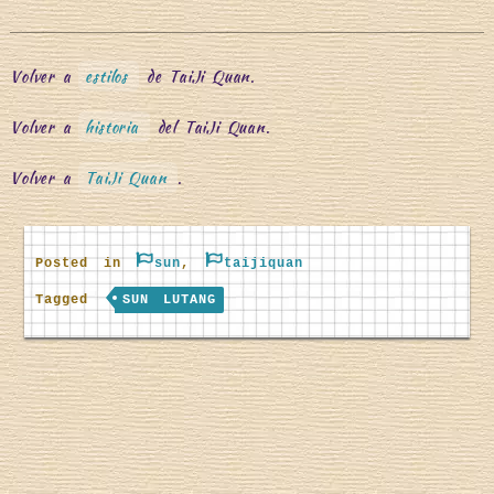
Volver a
estilos
de TaiJi Quan.
Volver a
historia
del TaiJi Quan.
Volver a
TaiJi Quan
.
Posted in
sun
,
taijiquan
Tagged
SUN LUTANG