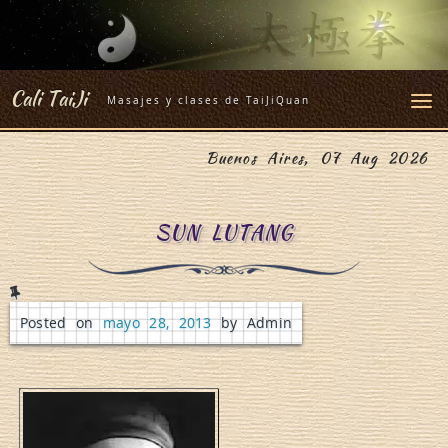
Skip
to
content
Cali TaiJi
Masajes y clases de TaiJiQuan
Buenos Aires, 07 Aug 2026
SUN LUTANG
Posted on
mayo 28, 2013
by Admin