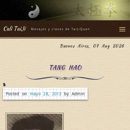
Skip
to
content
Cali TaiJi
Masajes y clases de TaiJiQuan
Buenos Aires, 07 Aug 2026
TANG HAO
Posted on
mayo 28, 2013
by Admin