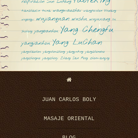
taoteking
respiración
Sun Lutang
wangmaozhai
tianzhaolin
tuina
wangpeishen
Wudang
wujianquan
wushu
wuyuxiang
wugongyi
Xu
Yang Chengfu
yangbanhou
Yusheng
Yang LuChan
yangjianhou
yangshaohou
yangshouzhong
yangyuting
yangzhenduo
yangzhenguo
yangzhenji
Zhang San Feng
zhenmanqing
JUAN CARLOS BOLY
MASAJE ORIENTAL
BLOG