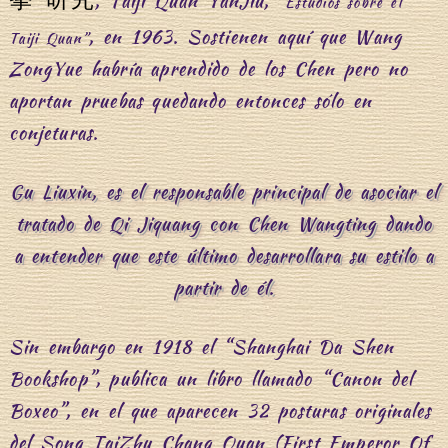
, Taiji Quan YanJiu,
“Estudios sobre el
, en 1963. Sostienen aquí que Wang
Taiji Quan”
ZongYue habría aprendido de los Chen pero no
aportan pruebas quedando entonces sólo en
conjeturas.
Gu Liuxin, es el responsable principal de asociar el
tratado de Qi Jiquang con Chen Wangting dando
a entender que este último desarrollara su estilo a
partir de él.
Sin embargo en 1918 el “Shanghai Da Shen
Bookshop”, publica un libro llamado “Canon del
Boxeo”, en el que aparecen 32 posturas originales
del Song TaiZhu Chang Quan (First Emperor Of