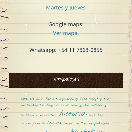
Martes y Jueves
Google maps:
Ver mapa.
Whatsapp: +54 11 7363-0855
ETIQUETAS
bopomofo
Chen Fake
chengmanching
Chen Wangting
chen
xin
Chuang Tsé
dongyinjie
funei
fushengyuan
fuzhensong
historia
fu zhonwen
haoweizhen
huyaozhen
leyenda
quanyou
interno
jiang fa
libingci
Qi Jiguang