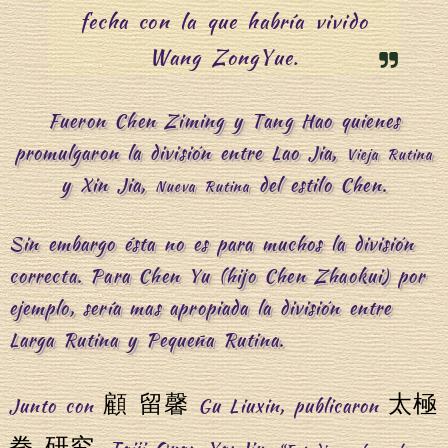
fecha con la que habría vivido
Wang ZongYue.
Fueron Chen Ziming y Tang Hao quienes
promulgaron la división entre Lao Jia,
Vieja Rutina
y Xin Jia,
del estilo Chen.
Nueva Rutina
Sin embargo ésta no es para muchos la división
correcta. Para Chen Yu (hijo Chen Zhaokui) por
ejemplo, sería mas apropiada la división entre
Larga Rutina y Pequeña Rutina.
顧 留馨
太極
Junto con
Gu Liuxin, publicaron
拳 研究