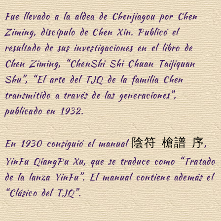
Fue llevado a la aldea de Chenjiagou por Chen
Ziming, discípulo de Chen Xin. Publicó el
resultado de sus investigaciones en el libro de
Chen Ziming, “ChenShi Shi Chuan Taijiquan
Shu”, “El arte del TJQ de la familia Chen
transmitido a través de las generaciones”,
publicado en 1932.
陰符 槍譜 序
En 1930 consiguió el manual
,
YinFu QiangPu Xu, que se traduce como “Tratado
de la lanza YinFu”. El manual contiene además el
“Clásico del TJQ”.