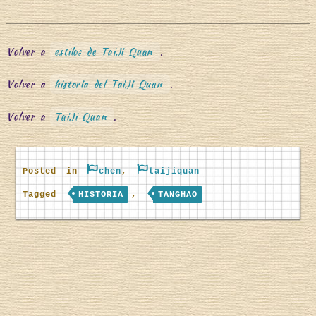
Volver a
estilos de TaiJi Quan
.
Volver a
historia del TaiJi Quan
.
Volver a
TaiJi Quan
.
Posted in
chen
,
taijiquan
Tagged
HISTORIA
,
TANGHAO