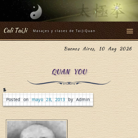
Skip
to
content
Cali TaiJi
Masajes y clases de TaiJiQuan
Buenos Aires, 10 Aug 2026
QUAN YOU
Posted on
mayo 28, 2013
by Admin