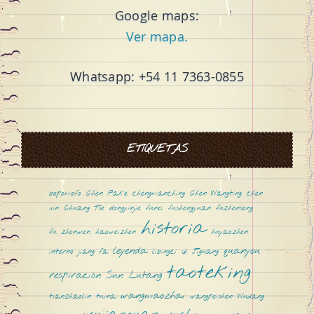
Google maps:
Ver mapa.
Whatsapp: +54 11 7363-0855
ETIQUETAS
bopomofo
Chen Fake
chengmanching
Chen Wangting
chen
xin
Chuang Tsé
dongyinjie
funei
fushengyuan
fuzhensong
historia
fu zhonwen
haoweizhen
huyaozhen
leyenda
quanyou
interno
jiang fa
libingci
Qi Jiguang
taoteking
respiración
Sun Lutang
wangmaozhai
tianzhaolin
tuina
wangpeishen
Wudang