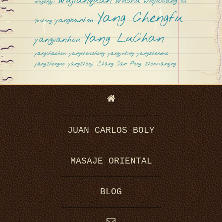
wujianquan
wushu
wuyuxiang
wugongyi
Xu
Yang Chengfu
yangbanhou
Yusheng
Yang LuChan
yangjianhou
yangshaohou
yangshouzhong
yangyuting
yangzhenduo
yangzhenguo
yangzhenji
Zhang San Feng
zhenmanqing
JUAN CARLOS BOLY
MASAJE ORIENTAL
BLOG