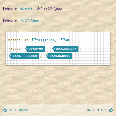
Volver a
historia
del TaiJi Quan.
Volver a
TaiJi Quan
.
Posted in
taijiquan
,
wu
Tagged
QUANYOU
,
WUJIANQUAN
,
YANG LUCHAN
,
YANGBANHOU
Navegación
XU YUSHENG
MA YUELIANG