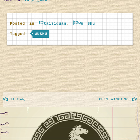
Posted in
taijiquan
,
Wu Shu
Tagged
WUSHU
Navegación
LI TIANJI
CHEN WANGTING
de
entradas