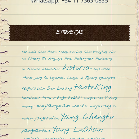
Whatsapp: +54 11 7363-0855
ETIQUETAS
bopomofo
Chen Fake
chengmanching
Chen Wangting
chen
xin
Chuang Tsé
dongyinjie
funei
fushengyuan
fuzhensong
historia
fu zhonwen
haoweizhen
huyaozhen
leyenda
quanyou
interno
jiang fa
libingci
Qi Jiguang
taoteking
respiración
Sun Lutang
wangmaozhai
tianzhaolin
tuina
wangpeishen
Wudang
wujianquan
wushu
wuyuxiang
wugongyi
Xu
Yang Chengfu
yangbanhou
Yusheng
Yang LuChan
yangjianhou