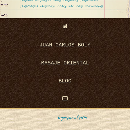
yangshaohou
yangshouzhong
yangyuting
yangzhenduo
yangzhenguo
yangzhenji
Zhang San Feng
zhenmanqing
JUAN CARLOS BOLY
MASAJE ORIENTAL
BLOG
Ingresar al sitio