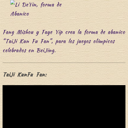
Fang Mishou y Faye Yip crea la forma de abanico
“TaiJi Kun Fu Fan”, para los juegos olímpicos
celebrados en BeiJing.
TaiJi KunFu Fan: