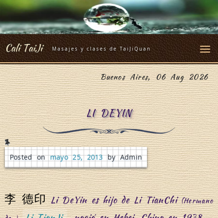
Skip
to
content
Cali TaiJi
Masajes y clases de TaiJiQuan
Buenos Aires, 06 Aug 2026
LI DEYIN
Posted on
mayo 25, 2013
by Admin
李 德印
Li DeYin es hijo de Li TianChi
(Hermano
Li TianJi
, nació en Hebei, China en 1938.
de )