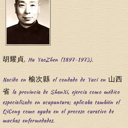
胡耀貞
, Hu YaoZhen (1897-1973).
榆次縣
山西
Nacido en
el condado de Yuci en
省
la provincia de ShanXi, ejercía como médico
especializado en acupuntura; aplicaba también el
QiGong como ayuda en el proceso curativo de
muchas enfermedades.