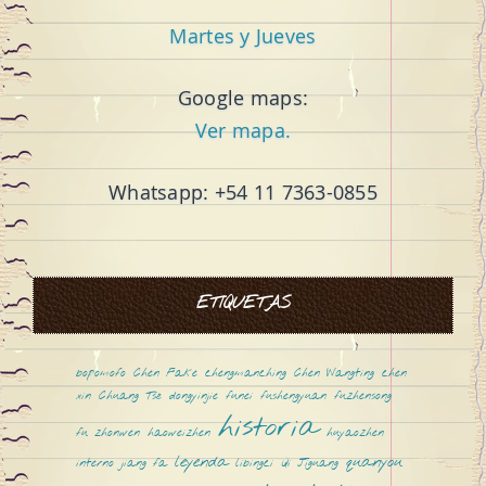
o
Martes y Jueves
Google maps:
Ver mapa.
Z
Whatsapp: +54 11 7363-0855
ETIQUETAS
h
bopomofo
Chen Fake
chengmanching
Chen Wangting
chen
xin
Chuang Tsé
dongyinjie
funei
fushengyuan
fuzhensong
historia
fu zhonwen
haoweizhen
huyaozhen
leyenda
quanyou
interno
jiang fa
libingci
Qi Jiguang