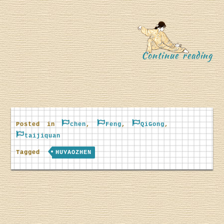
“
Continue reading
Posted in
chen
,
Feng
,
QiGong
,
H
taijiquan
Tagged
HUYAOZHEN
u