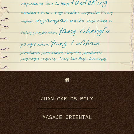
taoteking
respiración
Sun Lutang
e
wangmaozhai
tianzhaolin
tuina
wangpeishen
Wudang
wujianquan
wushu
wuyuxiang
wugongyi
Xu
Yang Chengfu
yangbanhou
Yusheng
Yang LuChan
yangjianhou
yangshaohou
yangshouzhong
yangyuting
yangzhenduo
yangzhenguo
yangzhenji
Zhang San Feng
zhenmanqing
n
JUAN CARLOS BOLY
”
MASAJE ORIENTAL