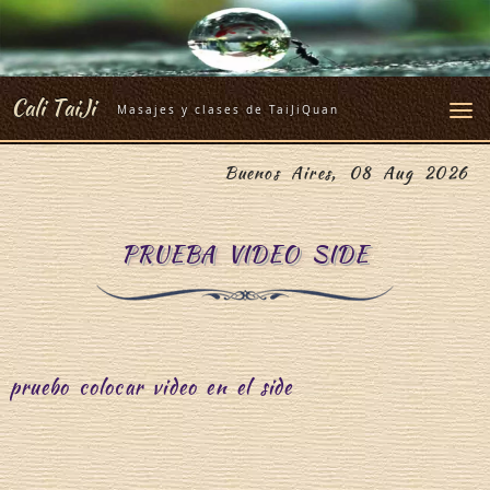
Skip
to
content
Cali TaiJi
Masajes y clases de TaiJiQuan
Buenos Aires, 08 Aug 2026
PRUEBA VIDEO SIDE
pruebo colocar video en el side