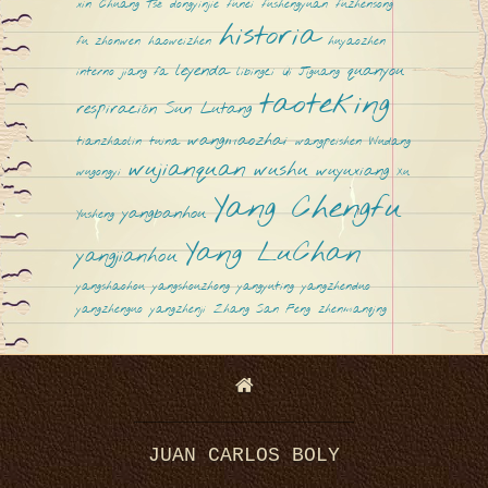
xin
Chuang Tsé
dongyinjie
funei
fushengyuan
fuzhensong
historia
fu zhonwen
haoweizhen
huyaozhen
leyenda
quanyou
interno
jiang fa
libingci
Qi Jiguang
taoteking
respiración
Sun Lutang
wangmaozhai
tianzhaolin
tuina
wangpeishen
Wudang
wujianquan
wushu
wuyuxiang
wugongyi
Xu
Yang Chengfu
yangbanhou
Yusheng
Yang LuChan
yangjianhou
yangshaohou
yangshouzhong
yangyuting
yangzhenduo
yangzhenguo
yangzhenji
Zhang San Feng
zhenmanqing
JUAN CARLOS BOLY